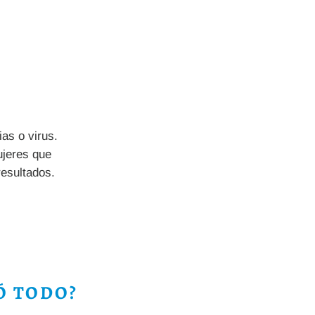
ias o virus.
ujeres que
resultados.
Ó TODO?